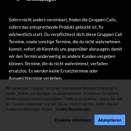
Sofern nicht anders vereinbart, finden die Gruppen Calls,
sofern das entsprechende Produkt gebucht ist, fix
wöchentlich statt. Du verpflichtest dich, diese Gruppen Call
Termine, sowie sonstige Termine, die du nicht wahrnehmen
kannst, sofort ab Kenntnis uns gegenüber abzusagen, damit
wir den Termin anderweitig an andere Kunden vergeben
können. Termine, die du nicht wahrnimmst, verfallen
ersatzlos. Es werden keine Ersatztermine oder
Ausweichtermine vergeben.
Wir verwenden Cookies, um Ihnen eine bessere Browser-Erfahrung zu
bieten, Inhalte und Anzeigen zu personalisieren, Funktionen für soziale
Medien bereitzustellen und unseren Traffic zu analysieren. Lesen Sie, wie
wir Cookies verwenden und wie Sie sie steuern können, indem Sie auf
Cookie-Einstellungen klicken.
Cookie Einstellungen
Vertraulichkeit
Cookies ablehnen
Akzeptieren